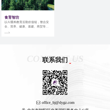
食育智坊
以AI重构教育后勤价值链，整合安
全、营养、健康、基建、商贸等服
务，推动智能化、可持续的供应链
管理。
CONTACT US
联系我们
office_bj@dygz.com