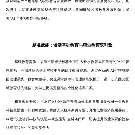
极探索适应市场需求的职业教育发展路径，展现出强劲的发展势头和潜力。此
次携手，旨在通过资源整合与科技赋能，共同破解区域教育发展瓶颈，探
索“AI+”时代教育创新路径。
精准赋能：激活基础教育与职业教育双引擎
基础教育提质。临汾市阳光学校将全面引入长水教育集团先进的“AI+”管
理体系，并深度融合长水实验中学的优质教育资源。通过创新的“AI+”智慧校
园管理系统、数智教室等，实现课堂效率与管理效能双提升，进一步巩固其区
域教育领先地位，为学生提供更精准的个性化培养方案。
职业教育升级。洪洞红运职业高中将借助长水教育集团母公司一高教育
科技集团旗下的职教资源，共建无人机等新兴专业，开发低空经济应用课程，
构建“职业培训—技能认证—就业服务”全链条闭环，切实提升职业教育的社会
认可度和学生的就业竞争力。